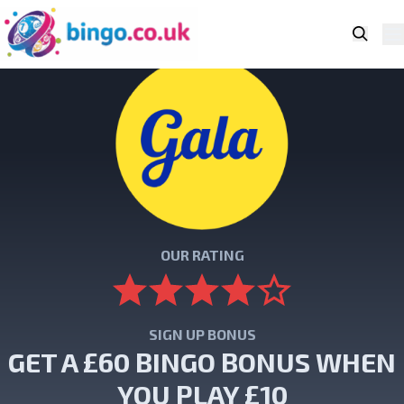
Searc
Pr
Skip to navigation
Skip to content
OUR RATING
SIGN UP BONUS
GET A £60 BINGO BONUS WHEN
YOU PLAY £10